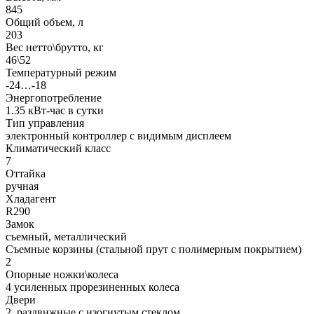
845
Общий объем, л
203
Вес нетто\брутто, кг
46\52
Температурный режим
-24…-18
Энергопотребление
1.35 кВт-час в сутки
Тип управления
электронный контроллер с видимым дисплеем
Климатический класс
7
Оттайка
ручная
Хладагент
R290
Замок
съемный, металлический
Съемные корзины (стальной прут с полимерным покрытием)
2
Опорные ножки\колеса
4 усиленных прорезиненных колеса
Двери
2, раздвижные с изогнутым стеклом