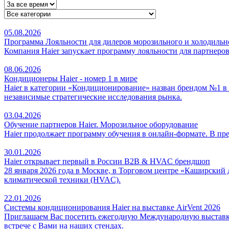
05.08.2026
Программа Лояльности для дилеров морозильного и холодильно
Компания Haier запускает программу лояльности для партнеров
08.06.2026
Кондиционеры Haier - номер 1 в мире
Haier в категории «Кондиционирование» назван брендом №1 в ми
независимые стратегические исследования рынка.
03.04.2026
Обучение партнеров Haier. Морозильное оборудование
Haier продолжает программу обучения в онлайн-формате. В пр
30.01.2026
Haier открывает первый в России B2B & HVAC брендшоп
28 января 2026 года в Москве, в Торговом центре «Каширский 
климатической техники (HVAC).
22.01.2026
Системы кондиционирования Haier на выставке AirVent 2026
Приглашаем Вас посетить ежегодную Международную выставку 
встрече с Вами на наших стендах.