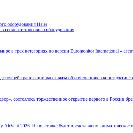
го оборудования Haier
 в сегменте торгового оборудования
ре в трех категориях по версии Euromonitor International – аге
едстоящей трансляции расскажем об изменениях в конструктиве 
двор», состоялось торжественное открытие первого в России бр
AirVent 2026. На выставке будет представлено климатическое 