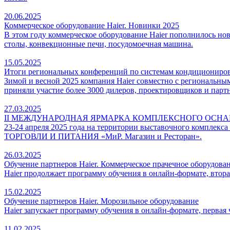
20.06.2025
Коммерческое оборудование Haier. Новинки 2025
В этом году коммерческое оборудование Haier пополнилось н
столы, конвекционные печи, посудомоечная машина.
15.05.2025
Итоги региональных конференций по системам кондициониро
Зимой и весной 2025 компания Haier совместно с региональн
приняли участие более 3000 дилеров, проектировщиков и парт
27.03.2025
II МЕЖДУНАРОДНАЯ ЯРМАРКА КОМПЛЕКСНОГО ОСНАЩЕНИЯ 
23-24 апреля 2025 года на территории выставочного ко
ТОРГОВЛИ И ПИТАНИЯ «МиР. Магазин и Ресторан».
26.03.2025
Обучение партнеров Haier. Коммерческое прачечное оборудова
Haier продолжает программу обучения в онлайн-формате, втор
15.02.2025
Обучение партнеров Haier. Морозильное оборудование
Haier запускает программу обучения в онлайн-формате, перва
11.02.2025