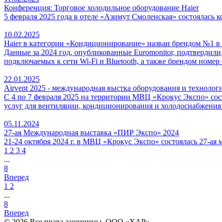
Конференция: Торговое холодильное оборудование Haier
5 февраля 2025 года в отеле «Азимут Смоленская» состоялась
10.02.2025
Haier в категории «Кондиционирование» назван брендом №1 в ми
Данные за 2024 год, опубликованные Euromonitor, подтвердили
подключаемых к сети Wi-Fi и Bluetooth, а также брендом номе
22.01.2025
Airvent 2025 - международная выстка оборудования и техноло
С 4 по 7 февраля 2025 на территории МВЦ «Крокус Экспо» со
услуг для вентиляции, кондиционирования и холодоснабжения 
05.11.2024
27-ая Международная выставка «ПИР Экспо» 2024
21-24 октября 2024 г. в МВЦ «Крокус Экспо» состоялась 27-а
1
2
3
4
...
8
Вперед
1
2
...
8
Вперед
© 2026 Все права защищены.
ООО «ХАР»
.