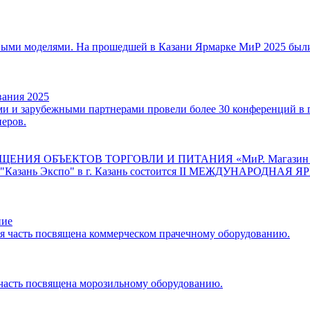
овыми моделями. На прошедшей в Казани Ярмарке МиР 2025 был
вания 2025
ыми и зарубежными партнерами провели более 30 конференций в
неров.
ОБЪЕКТОВ ТОРГОВЛИ И ПИТАНИЯ «МиР. Магазин и Рестор
мплекса "Казань Экспо" в г. Казань состоится II МЕЖДУ
ние
ая часть посвящена коммерческом прачечному оборудованию.
я часть посвящена морозильному оборудованию.