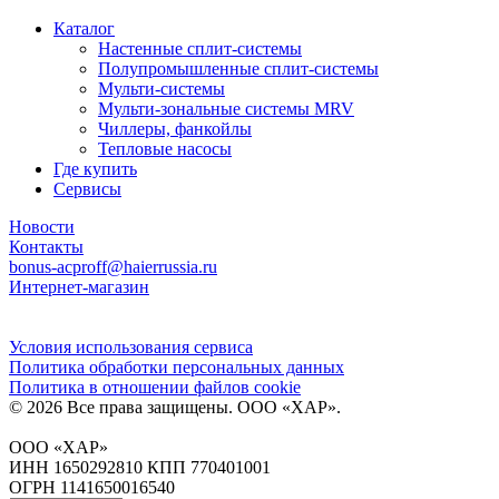
Каталог
Настенные сплит-системы
Полупромышленные сплит-системы
Мульти-системы
Мульти-зональные системы MRV
Чиллеры, фанкойлы
Тепловые насосы
Где купить
Сервисы
Новости
Контакты
bonus-acproff@haierrussia.ru
Интернет-магазин
Условия использования сервиса
Политика обработки персональных данных
Политика в отношении файлов сookie
© 2026 Все права защищены.
ООО «ХАР»
.
ООО «ХАР»
ИНН 1650292810 КПП 770401001
ОГРН 1141650016540