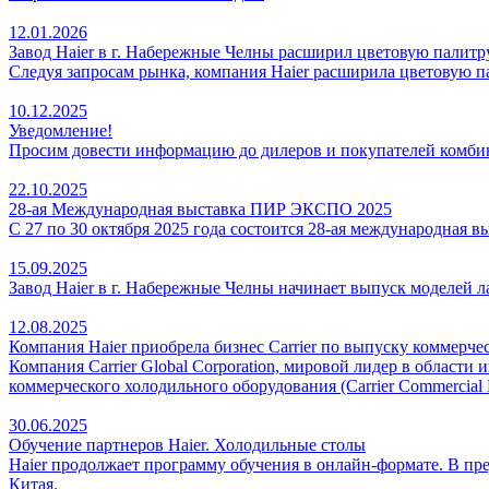
12.01.2026
Завод Haier в г. Набережные Челны расширил цветовую палитру
Следуя запросам рынка, компания Haier расширила цветовую па
10.12.2025
Уведомление!
Просим довести информацию до дилеров и покупателей комби
22.10.2025
28-ая Международная выставка ПИР ЭКСПО 2025
С 27 по 30 октября 2025 года состоится 28-ая международная
15.09.2025
Завод Haier в г. Набережные Челны начинает выпуск моделей 
12.08.2025
Компания Haier приобрела бизнес Carrier по выпуску коммерче
Компания Carrier Global Corporation, мировой лидер в област
коммерческого холодильного оборудования (Carrier Commercial 
30.06.2025
Обучение партнеров Haier. Холодильные столы
Haier продолжает программу обучения в онлайн-формате. В пр
Китая.