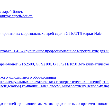
 ларей-бонет.
литру ларей-бонет.
нированных морозильных ларей серии GTE/GTS марки Haier.
 выставка ПИР - крупнейшее профессиональное мероприятие для 
ларей-бонет GTS2500, GTS2100, GTS/GTE1850 3-го климатическог
ского холодильного оборудования
и интеллектуальных климатических и энергетических решений, за
Refrigeration) компании Haier, своему многолетнему деловому па
едстоящей трансляции мы хотим представить ассортимент новог