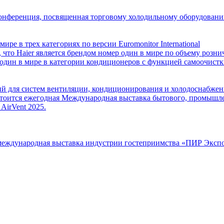
 конференция, посвященная торговому холодильному оборудовани
ре в трех категориях по версии Euromonitor International
, что Haier является брендом номер один в мире по объему роз
р один в мире в категории кондиционеров с функцией самоочистк
гий для систем вентиляции, кондиционирования и холодоснабжен
стоится ежегодная Международная выставка бытового, промышл
AirVent 2025.
я международная выставка индустрии гостеприимства «ПИР Эксп