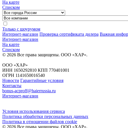
На карте
Списком
Только с шоурумом
Интернет-магазин
Проверка сертификата дилера
Важная инфор
Интернет-магазин
На карте
Списком
© 2026 Все права защищены.
ООО «ХАР»
.
ООО «ХАР»
ИНН 1650292810 КПП 770401001
ОГРН 1141650016540
Новости
Гарантийные условия
Контакты
bonus-acproff@haierrussia.ru
Интернет-магазин
Условия использования сервиса
Политика обработки персональных данных
Политика в отношении файлов сookie
© 2026 Все права защищены.
ООО «ХАР»
.