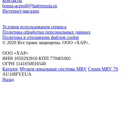
Контакты
bonus-acproff@haierrussia.ru
Интернет-магазин
Условия использования сервиса
Политика обработки персональных данных
Политика в отношении файлов сookie
© 2026 Все права защищены.
ООО «ХАР»
.
ООО «ХАР»
ИНН 1650292810 КПП 770401001
ОГРН 1141650016540
Каталог
Мульти-зональные системы MRV
Серия MRV 7S
AU10IFYEUA
Назад