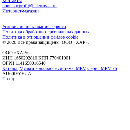
Контакты
bonus-acproff@haierrussia.ru
Интернет-магазин
Условия использования сервиса
Политика обработки персональных данных
Политика в отношении файлов сookie
© 2026 Все права защищены.
ООО «ХАР»
.
ООО «ХАР»
ИНН 1650292810 КПП 770401001
ОГРН 1141650016540
Каталог
Мульти-зональные системы MRV
Серия MRV 7S
AU60IFYEUA
Назад