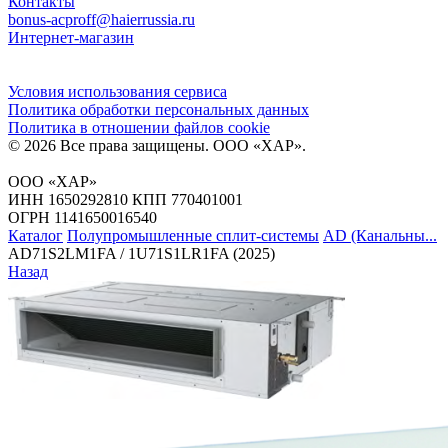
Контакты
bonus-acproff@haierrussia.ru
Интернет-магазин
Условия использования сервиса
Политика обработки персональных данных
Политика в отношении файлов сookie
© 2026 Все права защищены.
ООО «ХАР»
.
ООО «ХАР»
ИНН 1650292810 КПП 770401001
ОГРН 1141650016540
Каталог
Полупромышленные сплит-системы
AD (Канальны...
AD71S2LM1FA / 1U71S1LR1FA (2025)
Назад