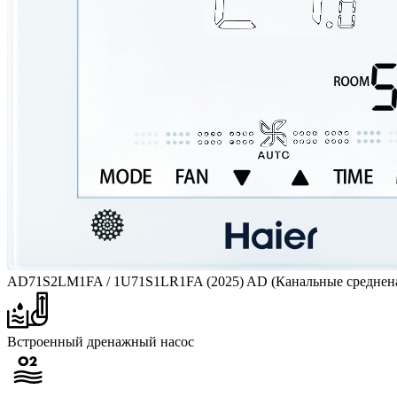
AD71S2LM1FA / 1U71S1LR1FA (2025) AD (Канальные средне
Встроенный дренажный насос