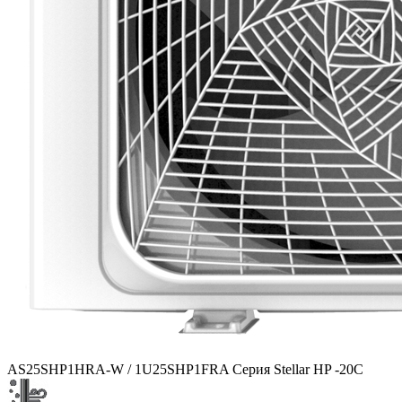
AS25SHP1HRA-W / 1U25SHP1FRA Серия Stellar HP -20C